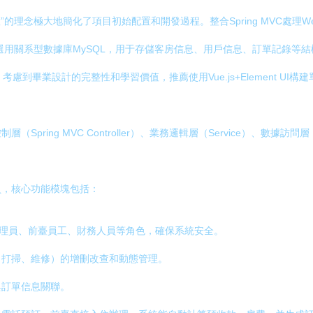
念極大地簡化了項目初始配置和開發過程。整合Spring MVC處理Web請求，Spr
庫。數據庫選用關系型數據庫MySQL，用于存儲客房信息、用戶信息、訂單記錄等
板引擎。考慮到畢業設計的完整性和學習價值，推薦使用Vue.js+Element UI構
pring MVC Controller）、業務邏輯層（Service）、數
員，核心功能模塊包括：
管理員、前臺員工、財務人員等角色，確保系統安全。
、打掃、維修）的增刪改查和動態管理。
與訂單信息關聯。